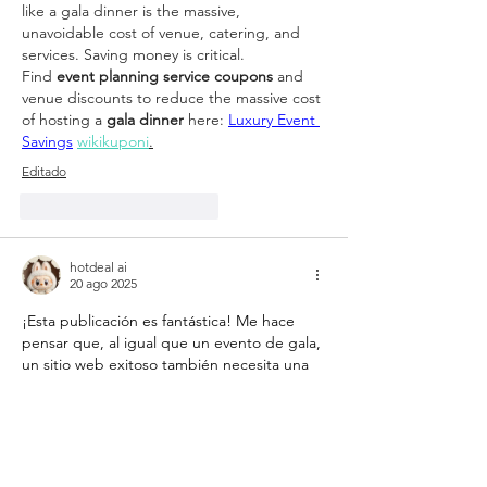
like a gala dinner is the massive, 
unavoidable cost of venue, catering, and 
services. Saving money is critical.
Find 
event planning service coupons
 and 
venue discounts to reduce the massive cost 
of hosting a 
gala dinner
 here: 
Luxury Event 
Savings
wikikuponi
.
Editado
Me gusta
Reaccionar
hotdeal ai
20 ago 2025
¡Esta publicación es fantástica! Me hace 
pensar que, al igual que un evento de gala, 
un sitio web exitoso también necesita una 
preparación cuidadosa y un soporte sólido.
Para aquellos que deseen organizar su 
propio evento digital, aquí hay algunas 
herramientas que pueden ayudar a que la 
experiencia de su sitio web sea más fluida y 