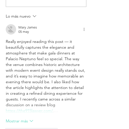
certifica nuestr
Híbrido en Palac
Lo más nuevo
Neptuno
Mary James
05 may
Really enjoyed reading this post — it 
beautifully captures the elegance and 
atmosphere that make gala dinners at 
Palacio Neptuno feel so special. The way 
the venue combines historic architecture 
with modern event design really stands out, 
and it’s easy to imagine how memorable an 
evening there would be. I also liked how 
the article highlights the attention to detail 
in creating a refined dining experience for 
guests. I recently came across a similar 
discussion on a review blog 
https://the915lawyer.com/
,…
Mostrar más