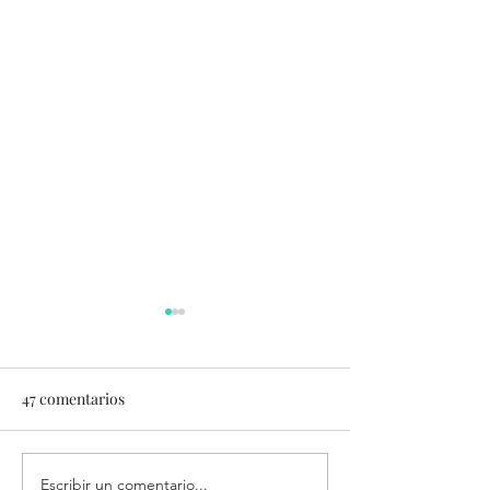
47 comentarios
Calipso VIRTUAL HUB
Escribir un comentario...
Bureau Veritas 