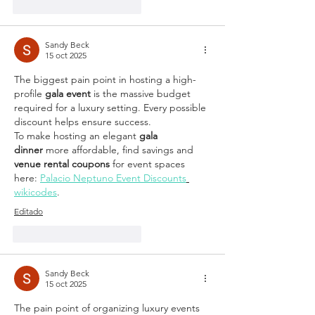
Me gusta
Reaccionar
Sandy Beck
15 oct 2025
The biggest pain point in hosting a high-
profile 
gala event
 is the massive budget 
required for a luxury setting. Every possible 
discount helps ensure success.
To make hosting an elegant 
gala 
dinner
 more affordable, find savings and 
venue rental coupons
 for event spaces 
here: 
Palacio Neptuno Event Discounts
wikicodes
.
Editado
Me gusta
Reaccionar
Sandy Beck
15 oct 2025
The pain point of organizing luxury events 