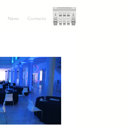
News
Contacto
roducir video