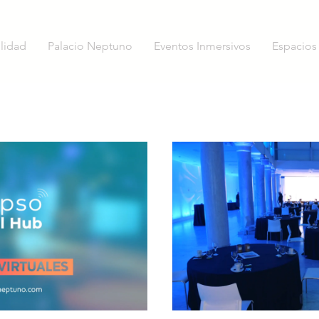
ilidad
Palacio Neptuno
Eventos Inmersivos
Espacios
oducir video
Rep