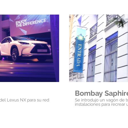
oducir video
Rep
Bombay Saphir
 del Lexus NX para su red
Se introdujo un vagón de t
instalaciones para recrear una clás
trenes de los años 20.