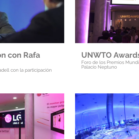
oducir video
Rep
́n con Rafa
UNWTO Awards
Foro de los Premios Mundi
Palacio Neptuno
ell con la participación
oducir video
Rep