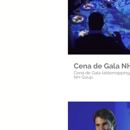
Repr
Cena de Gala N
Cena de Gala tablemapping 
NH Goup.