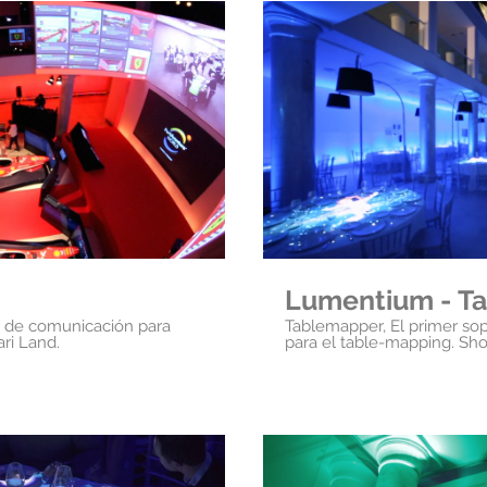
oducir video
Rep
Lumentium - T
s de comunicación para
Tablemapper, El primer soporte del mundo creado
ari Land.
para e