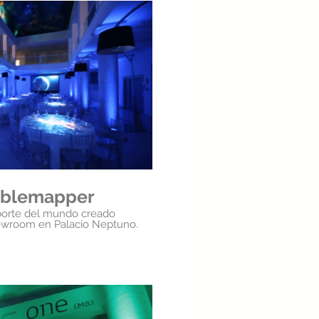
roducir video
ablemapper
l table-mapping. Showroom en Palacio Neptuno.