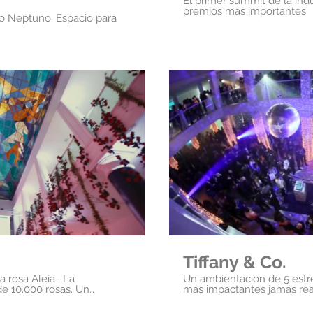
El primer summit de la indus
premios más importantes.
io Neptuno. Espacio para
oducir video
Rep
Tiffany & Co.
osa Aleia . La
Un ambientación de 5 estre
10.000 rosas. Un
más impactantes jamás real