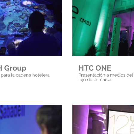
oducir video
Rep
H Group
HTC ONE
para la cadena hotelera
Presentación a medios del
lujo de la marca.