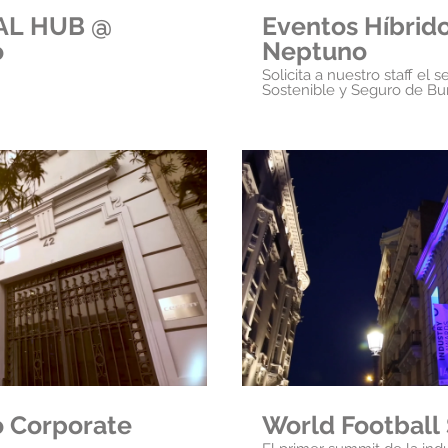
AL HUB @
Eventos Híbrido
o
Neptuno
Solicita a nuestro staff el s
Sostenible y Seguro de Bur
oducir video
Rep
o Corporate
World Football