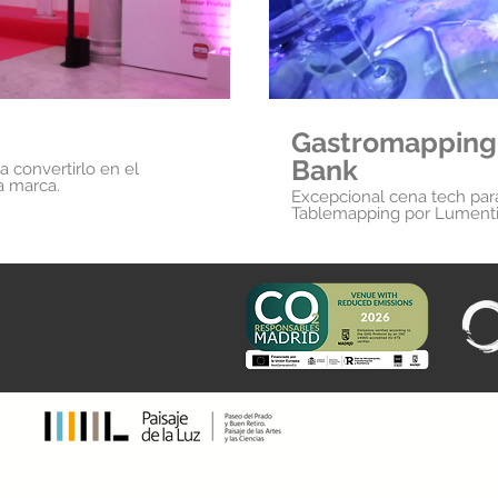
Gastromapping 
Bank
a convertirlo en el
 marca.
Excepcional cena tech para
Tablemapping por Lument