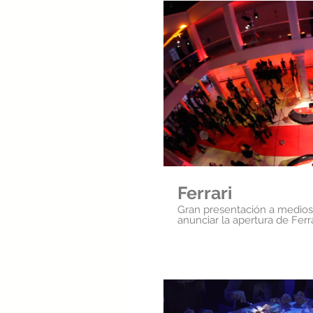
Repr
Ferrari
Gran presentación a medio
anunciar la apertura de Ferr