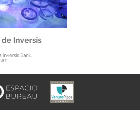
de Inversis
 Inversis Bank.
ium.