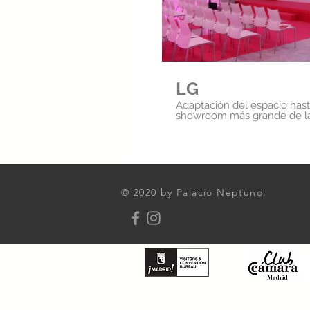
LG
Adaptación del espacio hast
showroom más grande de la
© 2020 by Palacio Neptuno.