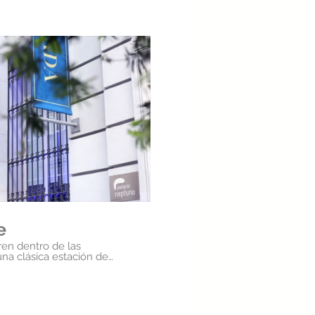
roducir video
e
ren dentro de las
ica estación de